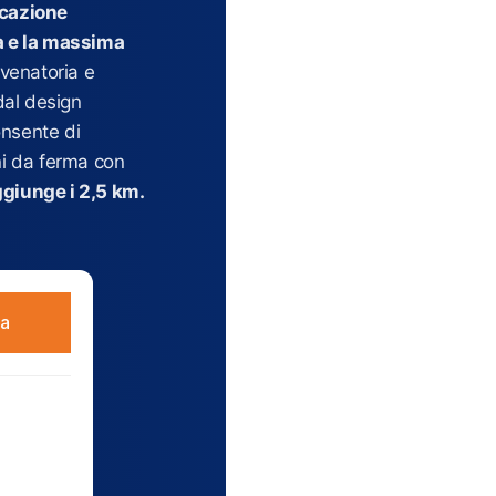
cazione
à e la massima
 venatoria e
 dal design
nsente di
ni da ferma con
ggiunge i 2,5 km
.
ra