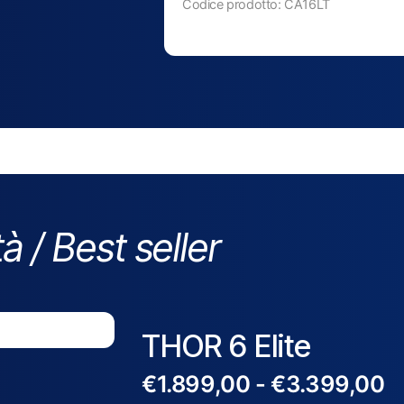
Codice prodotto: CA16LT
à / Best seller
THOR 6 Elite
€
1.899,00
-
€
3.399,00