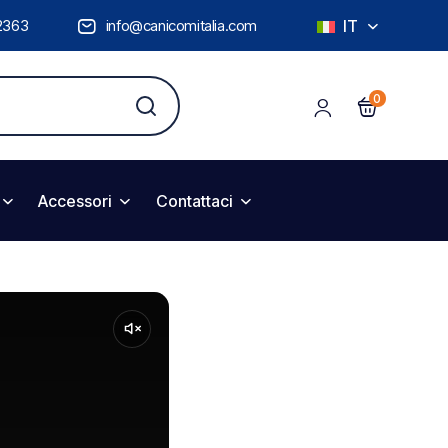
2363
info@canicomitalia.com
IT
0
Accessori
Contattaci