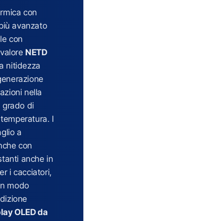
ermica con
 più avanzato
le con
 valore
NETD
a nitidezza
 generazione
azioni nella
n grado di
i temperatura. I
glio a
anche con
stanti anche in
r i cacciatori,
a in modo
ndizione
play OLED da