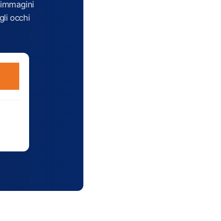
 immagini
gli occhi