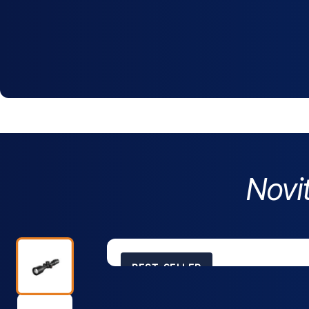
Novit
BEST-SELLER