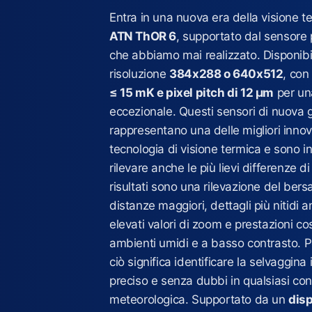
Entra in una nuova era della visione t
ATN ThOR 6
, supportato dal sensore
che abbiamo mai realizzato. Disponibi
risoluzione
384x288 o 640x512
, con
≤ 15 mK e pixel pitch di 12 μm
per un
eccezionale. Questi sensori di nuova
rappresentano una delle migliori innov
tecnologia di visione termica e sono i
rilevare anche le più lievi differenze d
risultati sono una rilevazione del bersa
distanze maggiori, dettagli più nitidi 
elevati valori di zoom e prestazioni co
ambienti umidi e a basso contrasto. Pe
ciò significa identificare la selvaggin
preciso e senza dubbi in qualsiasi co
meteorologica. Supportato da un
dis