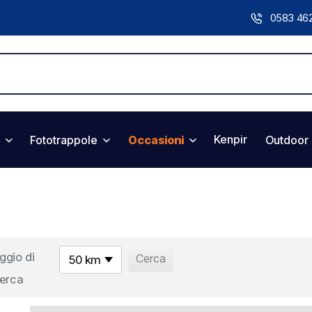
0583 46
Kenpir
Fototrappole
Occasioni
Outdoor
ggio di
50 km
cerca