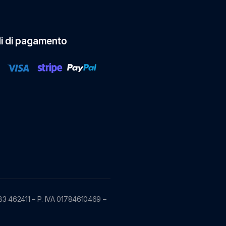
i di pagamento
83 462411 – P. IVA 01784610469 –