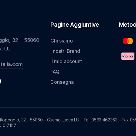
Pagine Aggiuntive
Metod
ggio, 32 – 55060
Chi siamo
a LU
I nostri Brand
Il mio account
talia.com
FAQ
3
Consegna
ottopoggio, 32 – 55060 – Guamo Lucca LU – Tel. 0583 462363 – Fax 05
U 0171117