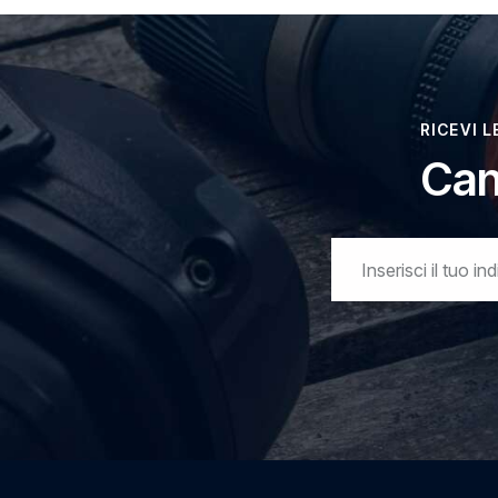
Via Labriola Antonio,219
MONTEMURLO 59013
Italia
16.3 km
RICEVI 
Indicazioni
Can
MISTER FISHER SRL
VIA FORLIVESE 130
PELAGO 50060
Italia
17.5 km
Indicazioni
LO STELLINO Srl
VIA FIORENTINA, 101