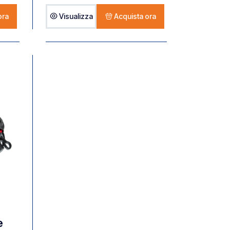
ora
Visualizza
Acquista ora
e