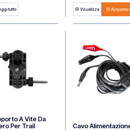
eggi tutto
Visualizza
Acquista 
porto A Vite Da
ero Per Trail
Cavo Alimentazion