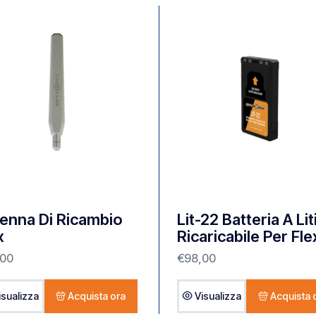
enna Di Ricambio
Lit-22 Batteria A Lit
x
Ricaricabile Per Fle
,00
€
98,00
isualizza
Acquista ora
Visualizza
Acquista 