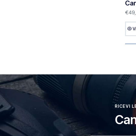
Ca
€
49
V
RICEVI 
Can