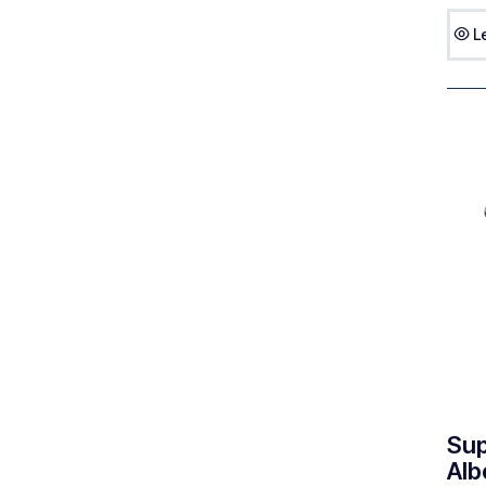
L
Sup
Alb