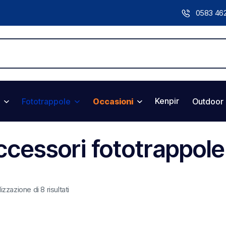
0583 46
Kenpir
Fototrappole
Occasioni
Outdoor
ccessori fototrappole
izzazione di 8 risultati