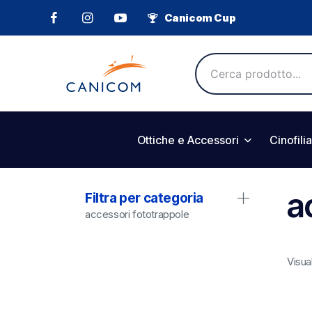
Canicom Cup
Ottiche e Accessori
Cinofilia
a
Filtra per categoria
accessori fototrappole
Visual