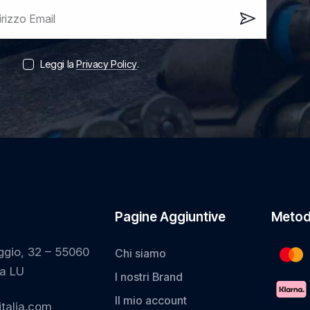
Iscrivi
ora!
Leggi la
Privacy Policy
.
Pagine Aggiuntive
Metod
ggio, 32 – 55060
Chi siamo
a LU
I nostri Brand
Il mio account
talia.com