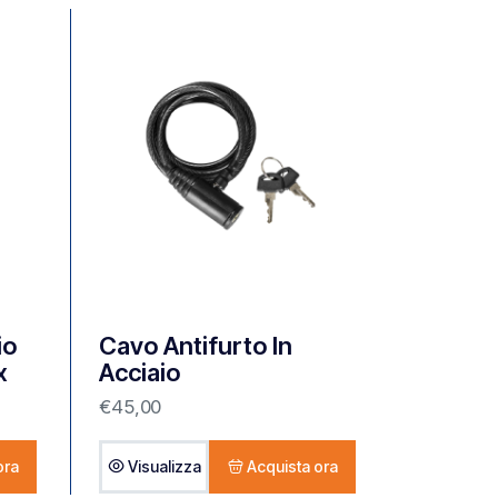
io
Cavo Antifurto In
x
Acciaio
€
45,00
ora
Visualizza
Acquista ora