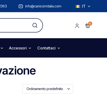
2363
info@canicomitalia.com
IT
0
Accessori
Contattaci
rvazione
Ordinamento predefinito