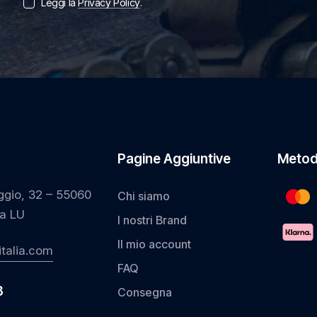
Leggi la
Privacy Policy
.
Pagine Aggiuntive
Metod
ggio, 32 – 55060
Chi siamo
a LU
I nostri Brand
Il mio account
talia.com
FAQ
3
Consegna