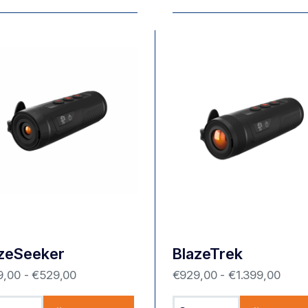
zeSeeker
BlazeTrek
9,00
-
€
529,00
€
929,00
-
€
1.399,00