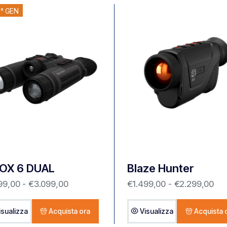
° GEN
OX 6 DUAL
Blaze Hunter
99,00
-
€
3.099,00
€
1.499,00
-
€
2.299,00
isualizza
Acquista ora
Visualizza
Acquista 