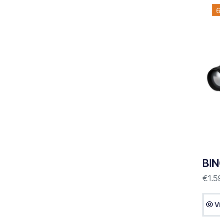
6
BIN
€
1.5
V