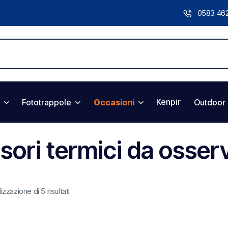
0583 46
Kenpir
Fototrappole
Occasioni
Outdoor
isori termici da osse
izzazione di 5 risultati