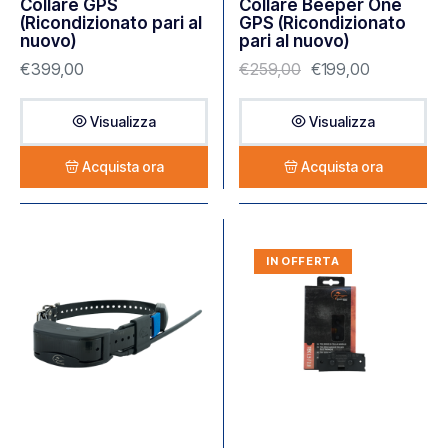
Collare GPS
Collare Beeper One
(Ricondizionato pari al
GPS (Ricondizionato
nuovo)
pari al nuovo)
€
399,00
€
259,00
€
199,00
Visualizza
Visualizza
Acquista ora
Acquista ora
IN OFFERTA