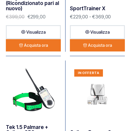
(Ricondizionato pari al
nuovo)
SportTrainer X
€
399,00
€
299,00
€
229,00
-
€
369,00
Visualizza
Visualizza
Acquista ora
Acquista ora
IN OFFERTA
Tek 1.5 Palmare +