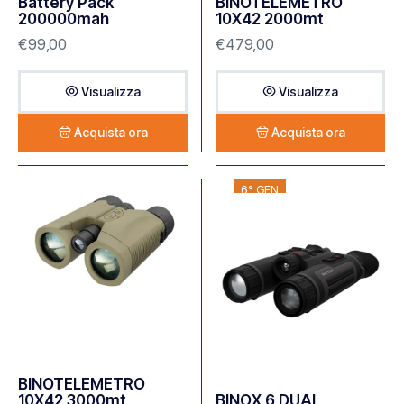
Battery Pack
BINOTELEMETRO
200000mah
10X42 2000mt
€
99,00
€
479,00
Visualizza
Visualizza
Acquista ora
Acquista ora
6° GEN
BINOTELEMETRO
10X42 3000mt
BINOX 6 DUAL