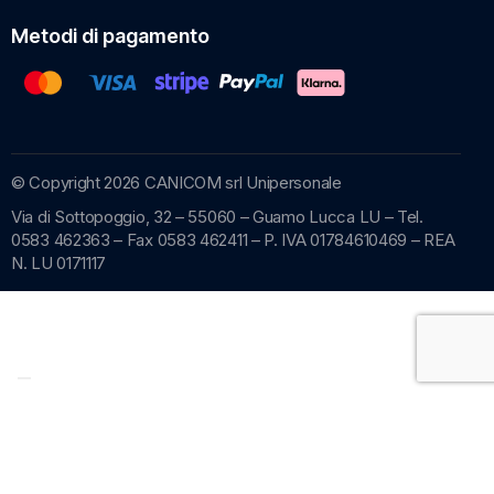
Metodi di pagamento
© Copyright 2026 CANICOM srl Unipersonale
Via di Sottopoggio, 32 – 55060 – Guamo Lucca LU – Tel.
0583 462363 – Fax 0583 462411 – P. IVA 01784610469 – REA
N. LU 0171117
Recedere dal contratto qui