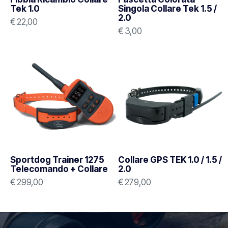
Tek 1.0
Singola Collare Tek 1.5 /
2.0
€
22,00
€
3,00
Sportdog Trainer 1275
Collare GPS TEK 1.0 / 1.5 /
Telecomando + Collare
2.0
€
299,00
€
279,00