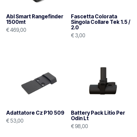
Abl Smart Rangefinder
Fascetta Colorata
1500mt
Singola Collare Tek 1.5 /
2.0
€
469,00
€
3,00
Adattatore Cz P10 509
Battery Pack Litio Per
Odin Lt
€
53,00
€
98,00