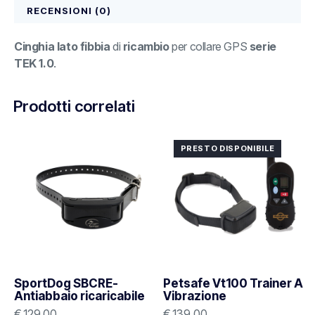
RECENSIONI (0)
Cinghia lato fibbia
di
ricambio
per collare GPS
serie
TEK 1.0
.
Prodotti correlati
PRESTO DISPONIBILE
SportDog SBCRE-
Petsafe Vt100 Trainer A
Antiabbaio ricaricabile
Vibrazione
€
129,00
€
139,00