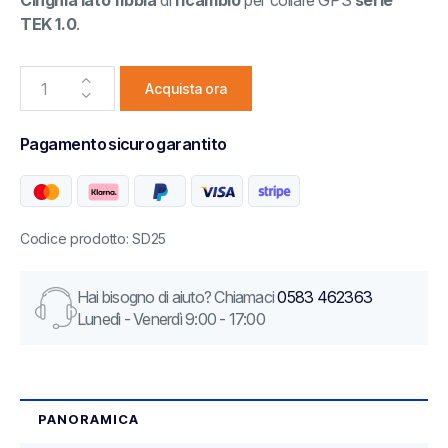
Cinghia lato fibbia
di
ricambio
per collare GPS
serie
TEK 1.0
.
Acquista ora
Pagamento sicuro garantito
Codice prodotto: SD25
Hai bisogno di aiuto? Chiamaci
0583 462363
Lunedì - Venerdì 9:00 - 17:00
PANORAMICA