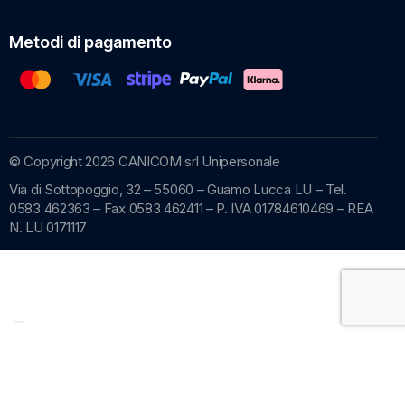
Metodi di pagamento
© Copyright 2026 CANICOM srl Unipersonale
Via di Sottopoggio, 32 – 55060 – Guamo Lucca LU – Tel.
0583 462363 – Fax 0583 462411 – P. IVA 01784610469 – REA
N. LU 0171117
Recedere dal contratto qui