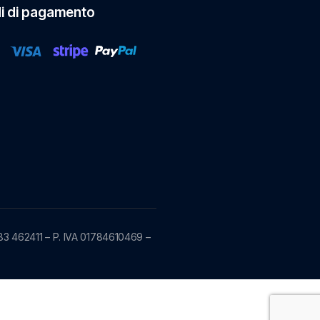
i di pagamento
83 462411 – P. IVA 01784610469 –