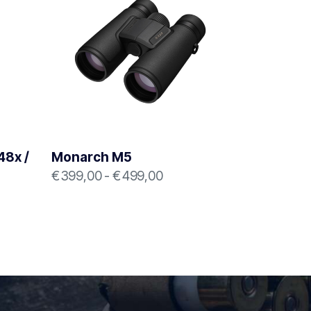
48x /
Monarch M5
€
399,00
-
€
499,00