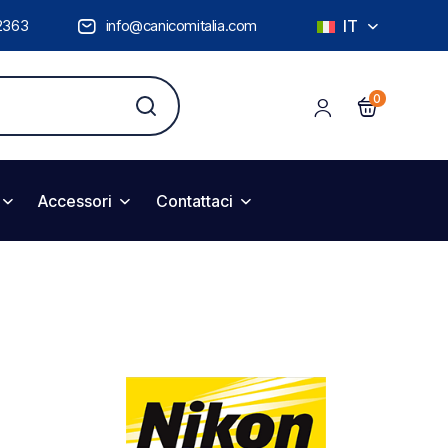
2363
info@canicomitalia.com
IT
0
Accessori
Contattaci