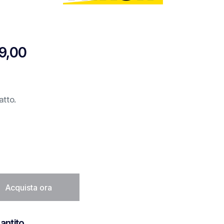
9,00
atto.
Acquista ora
antito