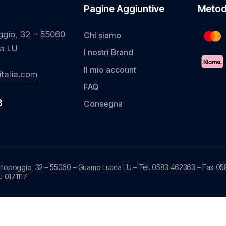
Pagine Aggiuntive
Metod
ggio, 32 – 55060
Chi siamo
a LU
I nostri Brand
Il mio account
talia.com
FAQ
3
Consegna
ottopoggio, 32 – 55060 – Guamo Lucca LU – Tel. 0583 462363 – Fax 05
U 0171117