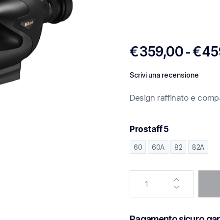
€
359,00
€
45
-
Scrivi una recensione
Design raffinato e comp
Prostaff 5
60
60A
82
82A
Pagamento sicuro gar