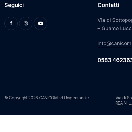
Seguici
Contatti
Via di Sottopo
– Guamo Lucc
info@canicomi
0583 46236
© Copyright 2026 CANICOM srl Unipersonale
Via di S
REA N. L