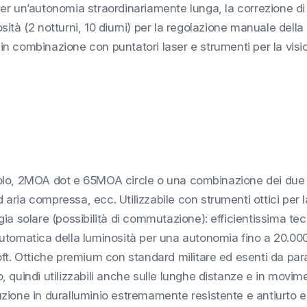
r un’autonomia straordinariamente lunga, la correzione di p
nosità (2 notturni, 10 diurni) per la regolazione manuale dell
i in combinazione con puntatori laser e strumenti per la visi
colo, 2MOA dot e 65MOA circle o una combinazione dei due (
 aria compressa, ecc. Utilizzabile con strumenti ottici per l
a solare (possibilità di commutazione): efficientissima te
tomatica della luminosità per una autonomia fino a 20.000
soft. Ottiche premium con standard militare ed esenti da par
o, quindi utilizzabili anche sulle lunghe distanze e in movim
ruzione in duralluminio estremamente resistente e antiurto e