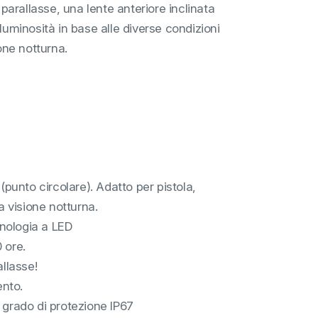
arallasse, una lente anteriore inclinata
a luminosità in base alle diverse condizioni
one notturna.
punto circolare). Adatto per pistola,
a visione notturna.
cnologia a LED
 ore.
allasse!
ento.
 grado di protezione IP67