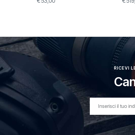
€
53,00
€
519
RICEVI 
Can