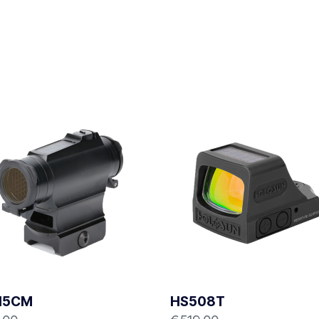
15CM
HS508T