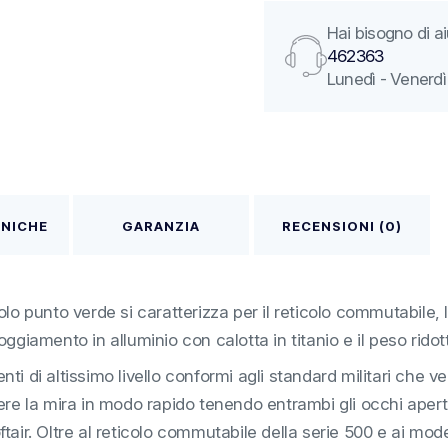
Hai bisogno di 
462363
Lunedì - Venerdì 
CNICHE
GARANZIA
RECENSIONI (0)
lo punto verde si caratterizza per il reticolo commutabile, 
ggiamento in alluminio con calotta in titanio e il peso ridot
menti di altissimo livello conformi agli standard militari che
la mira in modo rapido tenendo entrambi gli occhi aperti e 
softair. Oltre al reticolo commutabile della serie 500 e ai mo