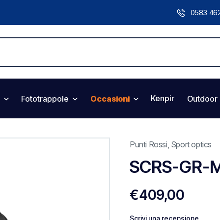
0583 46
Kenpir
Fototrappole
Occasioni
Outdoor
Punti Rossi
,
Sport optics
SCRS-GR-
€
409,00
Scrivi una recensione