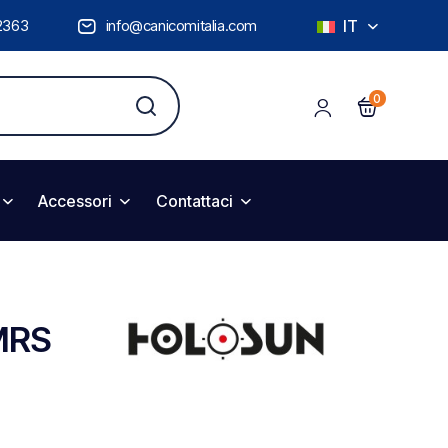
2363
info@canicomitalia.com
IT
0
Accessori
Contattaci
MRS