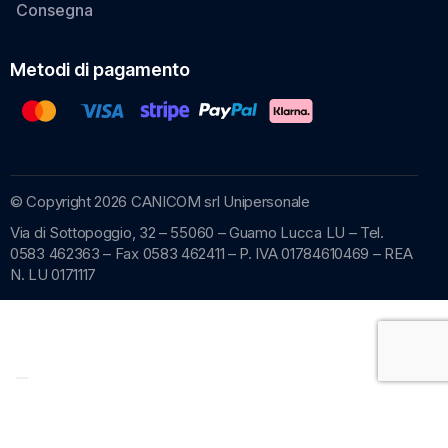
Consegna
Metodi di pagamento
© Copyright 2026 CANICOM srl Unipersonale
Via di Sottopoggio, 32 – 55060 – Guamo Lucca LU – Tel.
0583 462363 – Fax 0583 462411 – P. IVA 01784610469 – REA
N. LU 0171117
Recedere dal contratto qui