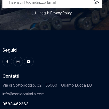
Iscri
vi
Leggi la
Privacy Policy
.
ora!
Seguici
Contatti
Via di Sottopoggio, 32 – 55060 – Guamo Lucca LU
info@canicomitalia.com
0583 462363